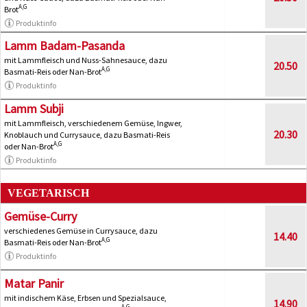
A,G
Brot
Produktinfo
Lamm Badam-Pasanda
mit Lammfleisch und Nuss-Sahnesauce, dazu
20.50
A,G
Basmati-Reis oder Nan-Brot
Produktinfo
Lamm Subji
mit Lammfleisch, verschiedenem Gemüse, Ingwer,
20.30
Knoblauch und Currysauce, dazu Basmati-Reis
A,G
oder Nan-Brot
Produktinfo
VEGETARISCH
Gemüse-Curry
verschiedenes Gemüse in Currysauce, dazu
14.40
A,G
Basmati-Reis oder Nan-Brot
Produktinfo
Matar Panir
mit indischem Käse, Erbsen und Spezialsauce,
14.90
A,G