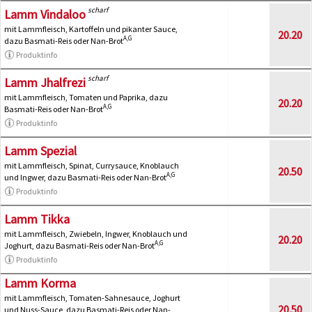
scharf
Lamm Vindaloo
mit Lammfleisch, Kartoffeln und pikanter Sauce,
20.20
A,G
dazu Basmati-Reis oder Nan-Brot
Produktinfo
scharf
Lamm Jhalfrezi
mit Lammfleisch, Tomaten und Paprika, dazu
20.20
A,G
Basmati-Reis oder Nan-Brot
Produktinfo
Lamm Spezial
mit Lammfleisch, Spinat, Currysauce, Knoblauch
20.50
A,G
und Ingwer, dazu Basmati-Reis oder Nan-Brot
Produktinfo
Lamm Tikka
mit Lammfleisch, Zwiebeln, Ingwer, Knoblauch und
20.20
A,G
Joghurt, dazu Basmati-Reis oder Nan-Brot
Produktinfo
Lamm Korma
mit Lammfleisch, Tomaten-Sahnesauce, Joghurt
20.50
und Nuss-Sauce, dazu Basmati-Reis oder Nan-