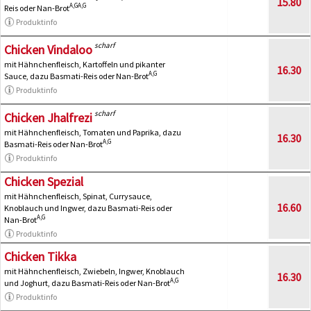
15.80
A,G
A,G
Reis oder Nan-Brot
Produktinfo
scharf
Chicken Vindaloo
mit Hähnchenfleisch, Kartoffeln und pikanter
16.30
A,G
Sauce, dazu Basmati-Reis oder Nan-Brot
Produktinfo
scharf
Chicken Jhalfrezi
mit Hähnchenfleisch, Tomaten und Paprika, dazu
16.30
A,G
Basmati-Reis oder Nan-Brot
Produktinfo
Chicken Spezial
mit Hähnchenfleisch, Spinat, Currysauce,
16.60
Knoblauch und Ingwer, dazu Basmati-Reis oder
A,G
Nan-Brot
Produktinfo
Chicken Tikka
mit Hähnchenfleisch, Zwiebeln, Ingwer, Knoblauch
16.30
A,G
und Joghurt, dazu Basmati-Reis oder Nan-Brot
Produktinfo