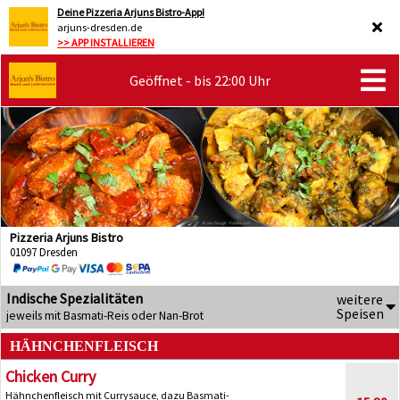
Deine Pizzeria Arjuns Bistro-App!
arjuns-dresden.de
>> APP INSTALLIEREN
Geöffnet - bis 22:00 Uhr
Pizzeria Arjuns Bistro
01097 Dresden
Indische Spezialitäten
weitere
Speisen
jeweils mit Basmati-Reis oder Nan-Brot
HÄHNCHENFLEISCH
Chicken Curry
Hähnchenfleisch mit Currysauce, dazu Basmati-